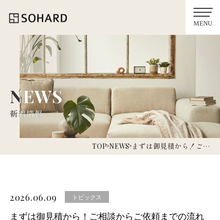
NEWS
NEWS
新着情報
新着情報
まずは御見積から！ご…
TOP
NEWS
2026.06.09
トピックス
まずは御見積から！ご相談からご依頼までの流れ