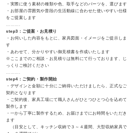
・実際に使う素材の種類や色、取手などのパーツを、選びます
・お部屋の雰囲気や普段の生活動線に合わせた使いやすい仕様
をご提案します
……….
step3：ご提案・お見積り
・お伺いした内容をもとに、家具図面・イメージをご提示しま
す
・あわせて、分かりやすい御見積書を作成いたします
※ここまでのご相談・お見積りは無料にて行っております、じ
っくりご検討ください
……….
step4：ご契約・製作開始
・デザインと金額に十分にご納得いただけましたら、正式なご
契約となります
・ご契約後、家具工場にて職人さんがひとつひとつ心を込めて
製作します
・一から丁寧に製作するため、お届けまでにお時間をいただき
ます
（目安として、キッチン収納で３～４週間、大型収納家具で